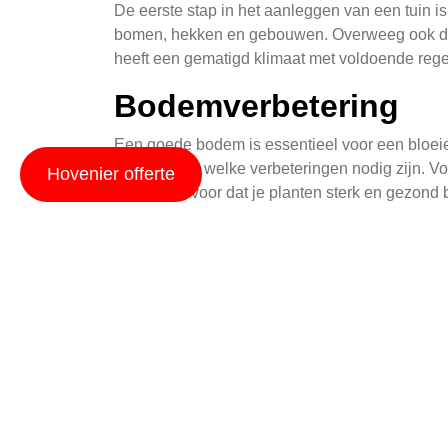
De eerste stap in het aanleggen van een tuin i
bomen, hekken en gebouwen. Overweeg ook de z
heeft een gematigd klimaat met voldoende regen
Bodemverbetering
Een goede bodem is essentieel voor een bloeie
om te weten welke verbeteringen nodig zijn. V
Hovenier offerte
Dit zorgt ervoor dat je planten sterk en gezond b
Plantenchoice
De keuze van de juiste planten is cruciaal voo
klimaat en de bodemomstandigheden. Bekende soo
levendigheid.
Waterbeheer
Een effectief waterbeheersysteem is belangrij
wat zowel milieu-vriendelijk als kostenefficiën