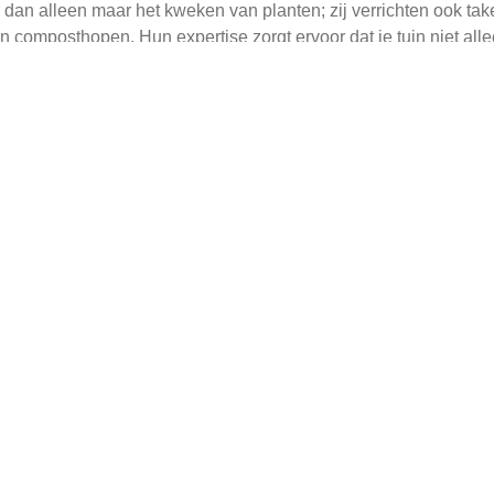
an alleen maar het kweken van planten; zij verrichten ook take
composthopen. Hun expertise zorgt ervoor dat je tuin niet allee
atergebruik en milieubeheer.
lum kan aanbieden, zijn zeer divers. Een van de meest gevraag
 van de juiste planten en bloemen, maar ook het creëren van een
nsten zoals het herstellen van ziekte of schade bij planten. Di
or ongedierte. Hun kennis van plantenziekten en bestrijdingsme
 van irrigatiesystemen, zoals besproeiingsinstallaties of regensen
k te maken van de beschikbare bronnen. Een professionele tui
 tuin te beheren.
zaamheden
nman in Ballum vaak workshops en seminars aan voor mensen die