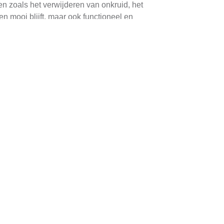
n zoals het verwijderen van onkruid, het
n mooi blijft, maar ook functioneel en
de diensten is het ontwerpen en aanleggen van
 esthetisch aantrekkelijke lay-out met hulp van
t kan variëren van het behandelen van
thoden is essentieel voor een gezonde tuin.
soren. Dit zorgt ervoor dat je planten altijd
nman kan ook raad geven over de meest
 graag zelf hun eigen tuin willen